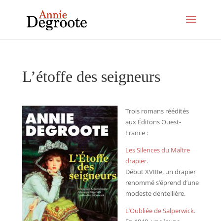
L’étoffe des seigneurs
Trois romans réédités
aux Éditons Ouest-
France :
Les Silences du Maître
drapier
.
Début XVIIIe, un drapier
renommé s’éprend d’une
modeste dentellière.
L’Oubliée de Salperwick
.