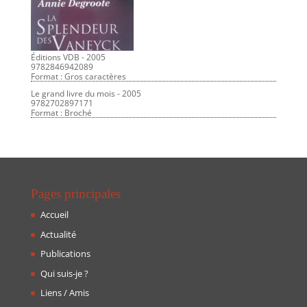
Éditions VDB - 2005
9782846942089
Format : Gros caractères
Le grand livre du mois - 2005
9782702897171
Format : Broché
Pages principales
Accueil
Actualité
Publications
Qui suis-je ?
Liens / Amis