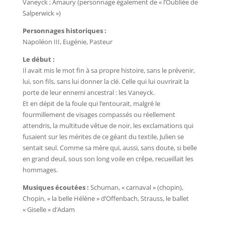
Vaneyck ; Amaury (personnage également de « l’Oubliée de
Salperwick »)
Personnages historiques :
Napoléon III, Eugénie, Pasteur
Le début :
Il avait mis le mot fin à sa propre histoire, sans le prévenir,
lui, son fils, sans lui donner la clé. Celle qui lui ouvrirait la
porte de leur ennemi ancestral : les Vaneyck.
Et en dépit de la foule qui l’entourait, malgré le
fourmillement de visages compassés ou réellement
attendris, la multitude vêtue de noir, les exclamations qui
fusaient sur les mérites de ce géant du textile, Julien se
sentait seul. Comme sa mère qui, aussi, sans doute, si belle
en grand deuil, sous son long voile en crêpe, recueillait les
hommages.
Musiques écoutées :
Schuman, « carnaval » (chopin),
Chopin, « la belle Hélène » d’Offenbach, Strauss, le ballet
« Giselle » d’Adam