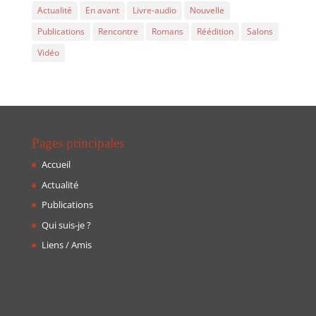
Actualité
En avant
Livre-audio
Nouvelle
Publications
Rencontre
Romans
Réédition
Salons
Vidéo
Pages principales
Accueil
Actualité
Publications
Qui suis-je ?
Liens / Amis