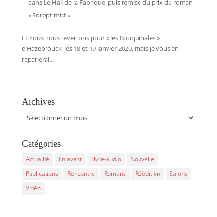
dans Le Hall de la Fabrique, puis remise du prix du roman
« Soroptimist »
Et nous nous reverrons pour « les Bouquinales »
d’Hazebrouck, les 18 et 19 janvier 2020, mais je vous en
reparlerai...
Archives
Archives
Catégories
Actualité
En avant
Livre-audio
Nouvelle
Publications
Rencontre
Romans
Réédition
Salons
Vidéo