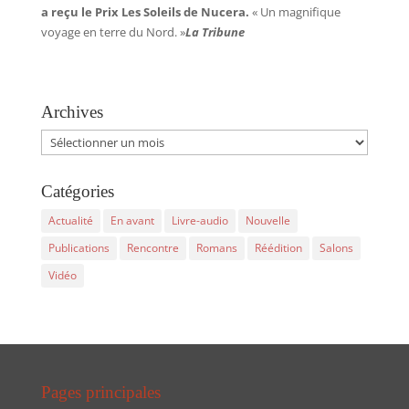
a reçu le Prix Les Soleils de Nucera.
« Un magnifique
voyage en terre du Nord. »
La Tribune
Archives
Archives
Catégories
Actualité
En avant
Livre-audio
Nouvelle
Publications
Rencontre
Romans
Réédition
Salons
Vidéo
Pages principales